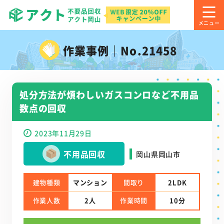
作業事例｜No.21458
処分方法が煩わしいガスコンロなど不用品
数点の回収
2023年11月29日
不用品回収
岡山県岡山市
建物種類
マンション
間取り
2LDK
作業人数
2人
作業時間
10分