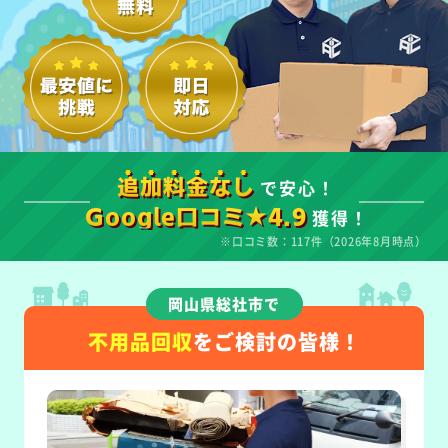
で安心！
追加料金なし
獲得！
Google口コミ★4.9
※口コミ数：117件（2026年8月時点）
岡山県総社市で
不用品回収
をご検討の皆様！