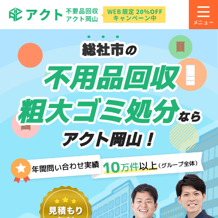
総社市
の
不用品回収
粗大ゴミ処分
なら
アクト岡山！