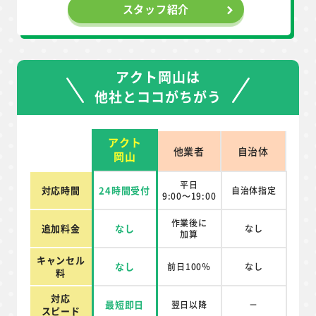
スタッフ紹介
アクト岡山は
他社とココがちがう
アクト
他業者
自治体
岡山
平日
対応時間
24時間受付
自治体指定
9:00～19:00
作業後に
追加料金
なし
なし
加算
キャンセル
なし
前日100％
なし
料
対応
最短即日
翌日以降
－
スピード