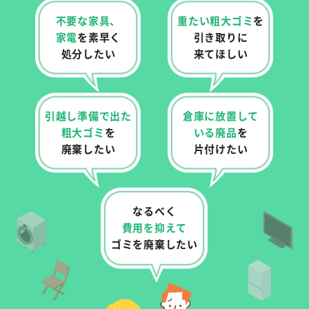
不要な家具、
重たい粗大ゴミ
を
家電
を
素早く
引き取りに
処分したい
来てほしい
引越し準備で出た
倉庫に放置して
粗大ゴミ
を
いる
廃品
を
廃棄したい
片付けたい
なるべく
費用を抑えて
ゴミを廃棄したい