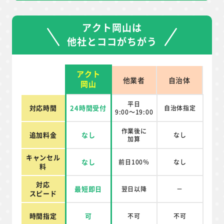
アクト岡山は
他社とココがちがう
アクト
他業者
自治体
岡山
平日
対応時間
24時間受付
自治体指定
9:00～19:00
作業後に
追加料金
なし
なし
加算
キャンセル
なし
前日100％
なし
料
対応
最短即日
翌日以降
－
スピード
時間指定
可
不可
不可