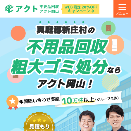
真庭郡新庄村
の
不用品回収
粗大ゴミ処分
なら
アクト岡山！