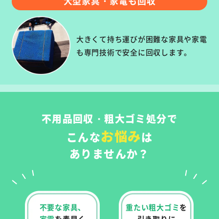
大型家具・家電も回収
大きくて持ち運びが困難な家具や家電
も専門技術で安全に回収します。
不用品回収・粗大ゴミ処分で
お悩み
こんな
は
ありませんか？
不要な家具、
重たい粗大ゴミ
を
家電
を
素早く
引き取りに