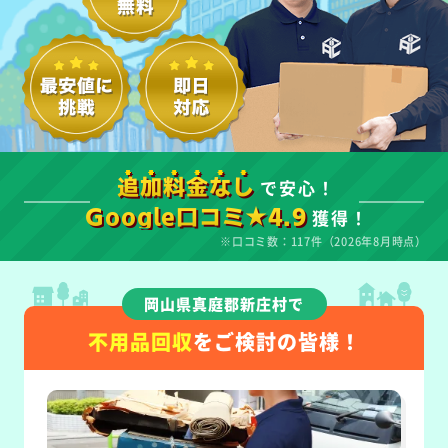
で安心！
追加料金なし
獲得！
Google口コミ★4.9
※口コミ数：117件（2026年8月時点）
岡山県真庭郡新庄村で
不用品回収
をご検討の皆様！