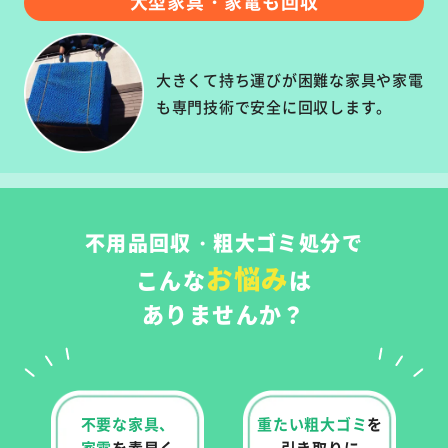
大型家具・家電も回収
大きくて持ち運びが困難な家具や家電
も専門技術で安全に回収します。
不用品回収・粗大ゴミ処分で
お悩み
こんな
は
ありませんか？
不要な家具、
重たい粗大ゴミ
を
家電
を
素早く
引き取りに