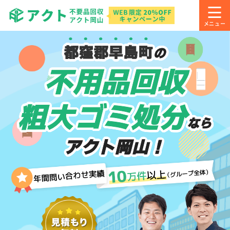
都窪郡早島町
の
不用品回収
粗大ゴミ処分
なら
アクト岡山！