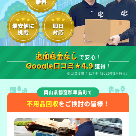
で安心！
追加料金なし
獲得！
Google口コミ★4.9
※口コミ数：117件（2026年8月時点）
岡山県都窪郡早島町で
不用品回収
をご検討の皆様！