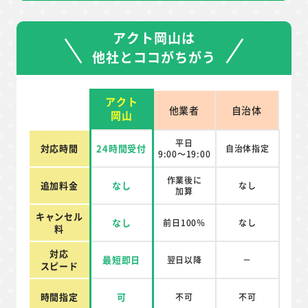
アクト岡山は
他社とココがちがう
アクト
他業者
自治体
岡山
平日
対応時間
24時間受付
自治体指定
9:00～19:00
作業後に
追加料金
なし
なし
加算
キャンセル
なし
前日100％
なし
料
対応
最短即日
翌日以降
－
スピード
時間指定
可
不可
不可