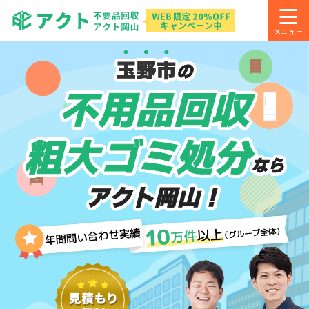
玉野市
の
不用品回収
粗大ゴミ処分
なら
アクト岡山！