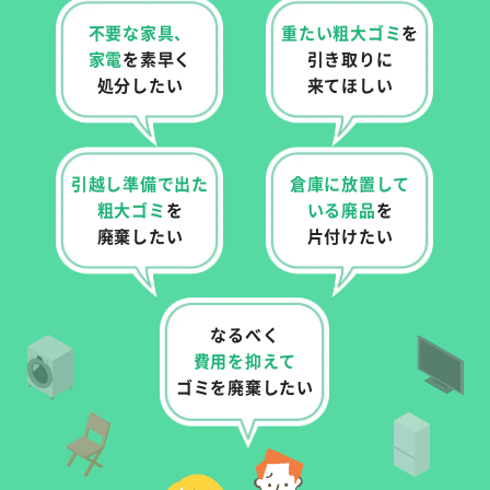
不要な家具、
重たい粗大ゴミ
を
家電
を
素早く
引き取りに
処分したい
来てほしい
引越し準備で出た
倉庫に放置して
粗大ゴミ
を
いる
廃品
を
廃棄したい
片付けたい
なるべく
費用を抑えて
ゴミを廃棄したい