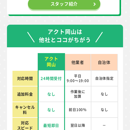
スタッフ紹介
アクト岡山は
他社とココがちがう
アクト
他業者
自治体
岡山
平日
対応時間
24時間受付
自治体指定
9:00～19:00
作業後に
追加料金
なし
なし
加算
キャンセル
なし
前日100％
なし
料
対応
最短即日
翌日以降
－
スピード