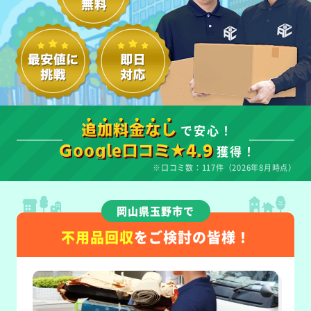
で安心！
追加料金なし
獲得！
Google口コミ★4.9
※口コミ数：117件（2026年8月時点）
岡山県玉野市で
不用品回収
をご検討の皆様！