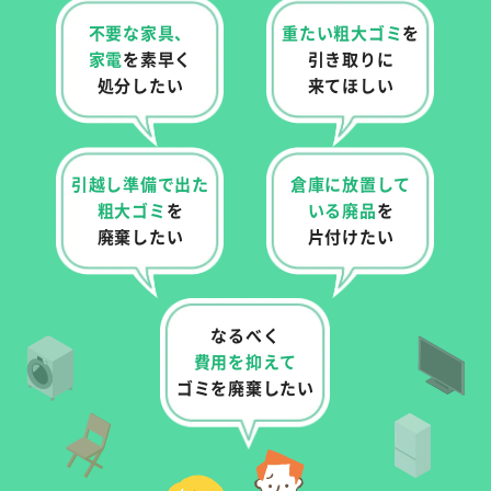
不要な家具、
重たい粗大ゴミ
を
家電
を
素早く
引き取りに
処分したい
来てほしい
引越し準備で出た
倉庫に放置して
粗大ゴミ
を
いる
廃品
を
廃棄したい
片付けたい
なるべく
費用を抑えて
ゴミを廃棄したい