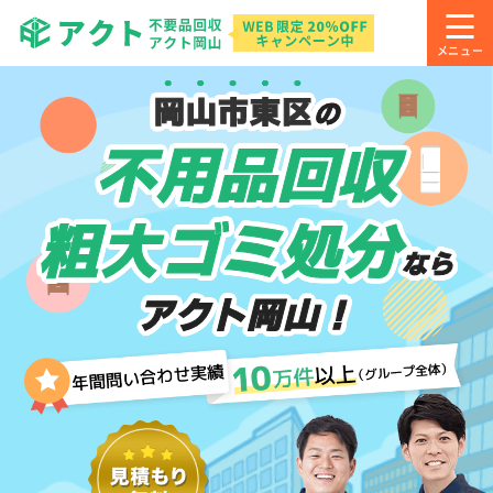
岡山市東区
の
不用品回収
粗大ゴミ処分
なら
アクト岡山！