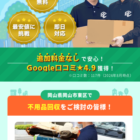
で安心！
追加料金なし
獲得！
Google口コミ★4.9
※口コミ数：117件（2026年8月時点）
岡山県岡山市東区で
不用品回収
をご検討の皆様！