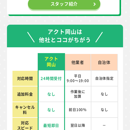
スタッフ紹介
アクト岡山は
他社とココがちがう
アクト
他業者
自治体
岡山
平日
対応時間
24時間受付
自治体指定
9:00～19:00
作業後に
追加料金
なし
なし
加算
キャンセル
なし
前日100％
なし
料
対応
最短即日
翌日以降
－
スピード