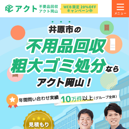
井原市
の
不用品回収
粗大ゴミ処分
なら
アクト岡山！