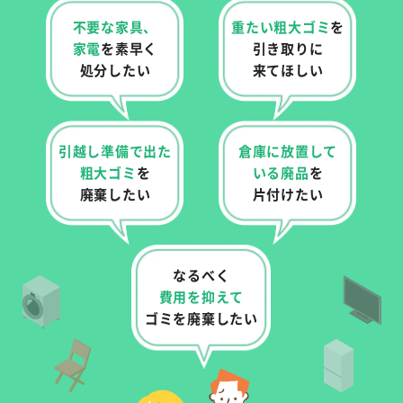
不要な家具、
重たい粗大ゴミ
を
家電
を
素早く
引き取りに
処分したい
来てほしい
引越し準備で出た
倉庫に放置して
粗大ゴミ
を
いる
廃品
を
廃棄したい
片付けたい
なるべく
費用を抑えて
ゴミを廃棄したい