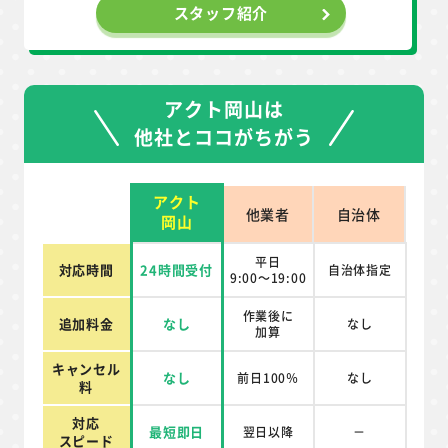
スタッフ紹介
アクト岡山は
他社とココがちがう
アクト
他業者
自治体
岡山
平日
対応時間
24時間受付
自治体指定
9:00～19:00
作業後に
追加料金
なし
なし
加算
キャンセル
なし
前日100％
なし
料
対応
最短即日
翌日以降
－
スピード