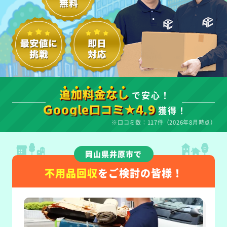
で安心！
追加料金なし
獲得！
Google口コミ★4.9
※口コミ数：117件（2026年8月時点）
岡山県井原市で
不用品回収
をご検討の皆様！