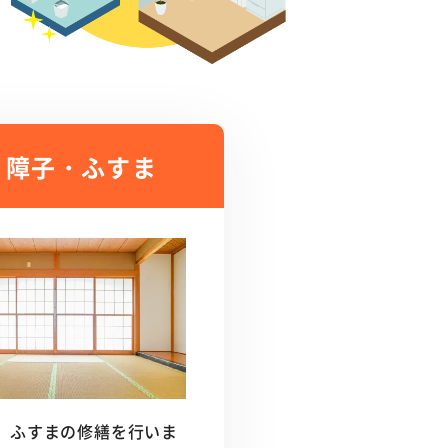
・障子・ふすま
、ふすまの修繕を行いま