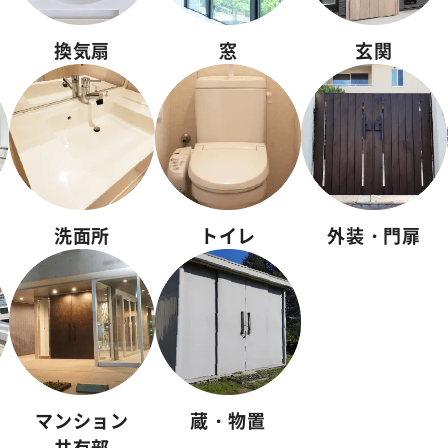
換気扇
窓
玄関
洗面所
トイレ
外装・門扉
マンション
蔵・物置
共有部