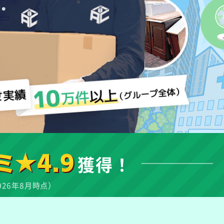
ミ★4.9
獲得！
026年8月時点）