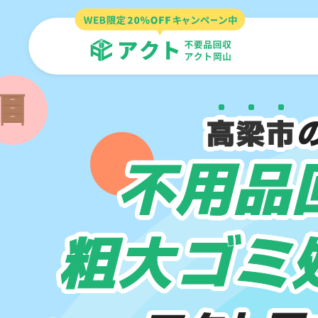
高梁市
不用品
粗大ゴミ