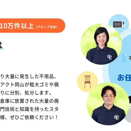
10万件以上
（グループ全体）
は
より大量に発生した不用品、
？アクト岡山が粗大ゴミや廃
わりに分別、処分します。
、倉庫に放置された大量の廃
専門技術と知識を持ったスタ
皆様、ぜひご依頼ください！