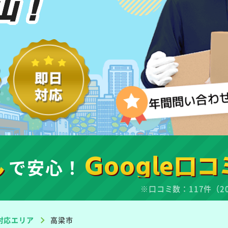
山！
し
で安心！
Google口コ
※口コミ数：117件（2
対応エリア
高梁市