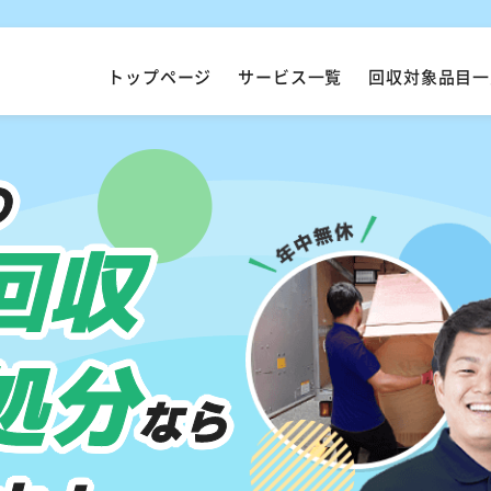
トップページ
サービス一覧
回収対象品目一
の
回収
処分
なら